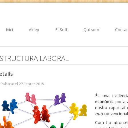
Inici
Ainep
FLSoft
Qui som
Contac
STRUCTURA LABORAL
etalls
Publicat el 27 Febrer 2015
És una evidènc
econòmic
porta 
nostra capacitat 
quo
convencional 
Com ho afrontem