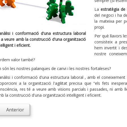
sempre! (Si este
La
estratègia de
del negoci i ha d
la mateixa per p
propi.
anàlisi i conformació d'una estructura laboral
Per què llavors l
 a veure amb la construcció d'una organització
consisteix a pre
tel·ligent i eficient.
hem invertit i de
nostre coneixem
rdem valor també?
 són les nostres palanques de canvi i les nostres fortaleses?
anàlisi i conformació d'una estructura laboral , amb el coneixement
oporcioni a la organització l'agilitat precisa que "els fets inesper
nsciència, res té a veure amb visions parcials i passades, ni amb lle
b la construcció d'una organització intel·ligent i eficient.
Anterior