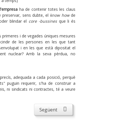
m a temps)
 l'empresa
ha de contenir totes les claus
e preservar, sens dubte, el
know how
de
oder blindar el
core -bussines
que li és
es primeres i de vegades úniques mesures
scindir de les persones en les que tant
senvolupat i en les que està dipositat el
ent nuclear? Amb la seva pèrdua, no
 precís, adequada a cada posició, perquè
ats" puguin requerir, s'ha de construir a
is, ni sindicats ni contractes, té a veure
Següent