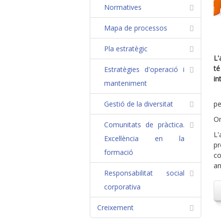
Normatives
Mapa de processos
Pla estratègic
L'
té
Estratègies d'operació i
in
manteniment
Gestió de la diversitat
pe
On
Comunitats de pràctica.
L'
Excel·lència en la
pr
formació
co
am
Responsabilitat social
corporativa
Creixement