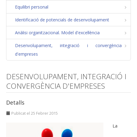
Equilibri personal
Pla estratègic
Estratègies d'operació i manteniment
Identificació de potencials de desenvolupament
Gestió de la diversitat
Anàlisi organitzacional. Model d'excel·lència
Comunitats de pràctica. Excel·lència en la formació
Desenvolupament, integració i convergència
Responsabilitat social corporativa
d'empreses
Creixement
Equilibri personal
DESENVOLUPAMENT, INTEGRACIÓ I
Identificació de potencials de desenvolupament
CONVERGÈNCIA D'EMPRESES
Anàlisi organitzacional. Model d'excel·lència
Detalls
Desenvolupament, integració i convergència
d'empreses
Publicat el 25 Febrer 2015
FLSoft
La
Consultoria