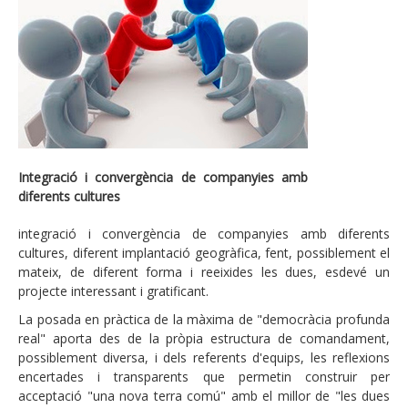
Consultoria estratègica en tecnologies de la
informació
Enginyeria i transformació dels seus processos
tecnològics de negoci
Pla estratègic, estratègia i alineament TI
Projectes d'eficiència TI
Integració i convergència de companyies amb
diferents cultures
Compliment regulatori en matèria de protecció de
dades
integració i convergència de companyies amb diferents
cultures, diferent implantació geogràfica, fent, possiblement el
Gestió de la seguretat de la informació
mateix, de diferent forma i reeixides les dues, esdevé un
projecte interessant i gratificant.
Tecnologia
La posada en pràctica de la màxima de "democràcia profunda
Arquitectura TI empresarial
real" aporta des de la pròpia estructura de comandament,
Gestió IT
possiblement diversa, i dels referents d'equips, les reflexions
encertades i transparents que permetin construir per
Seguretat i riscos
acceptació "una nova terra comú" amb el millor de "les dues