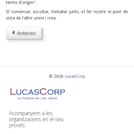
terres d'origen".
Serveis
El conversar, escoltar, treballar junts, el fer nostre el punt de
Desenvolupament d'aplicacions
vista de l'altre uneix i crea.
Projectes de consultoria
Anterior
Projectes d'assessorament
Preparació i elaboració de guies d'auditories
Posada en valor dels coneixements corporatius
(descobrir i aprofitar)
Gestió de la continuïtat del negoci
© 2026
LucasCorp
Qui som
Conceptes
Contacta amb nosaltres
Acompanyem a les
organitzacions en el seu
procés