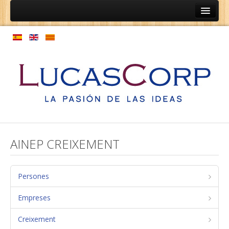
Inici
Ainep
Persones
Programes de coaching
Programes d'orientació professional
Expansió de cultura
Model de gestió de persones
AINEP CREIXEMENT
Empreses
Coaching de relacions d'equips
Persones
Estructura laboral
Empreses
Normatives
Creixement
Mapa de processos