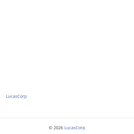
Seguridad y riesgos
Servicios
Desarrollo de aplicaciones
Proyectos de consultoría
Proyectos de asesoramiento
Preparación y elaboración de guías de auditorías
Puesta en valor de los conocimientos corporativos
(descubrir y aprovechar)
Gestión de la continuidad del negocio
Quiénes somos
LucasCorp
Conceptos
Contacta con nosotros
© 2026
LucasCorp