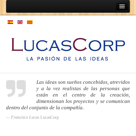
Inicio
Ainep
Personas
Programas de coaching
Programas de orientación profesional
Expansión de cultura
Modelo de gestión de personas
Las ideas son sueños concebidos, atrevidos
y a la vez realistas de las personas que
Empresas
están en el centro de la creación,
Coaching de relaciones de equipos
dimensionan los proyectos y se comunican
dentro del conjunto de la compañía.
Estructura laboral
Francisco Lucas
LucasCorp
Normativas
Mapa de procesos