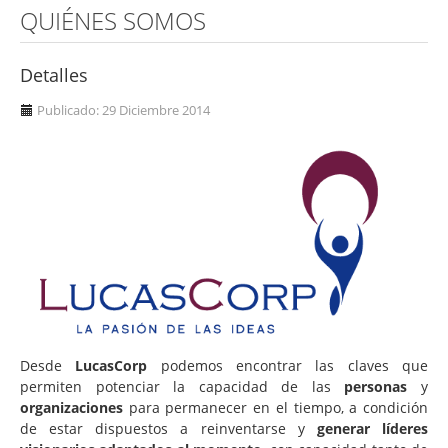
QUIÉNES SOMOS
Plan estratégico
Estrategias de operación y mantenimiento
Detalles
Gestión de la diversidad
Publicado: 29 Diciembre 2014
Comunidades de práctica. Excelencia en la
formación
Responsabilidad social corporativa
Crecimiento
Equilibrio personal
Identificación de potenciales de desarrollo
Análisis organizacional. Modelo de excelencia
Desde
LucasCorp
podemos encontrar las claves que
Desarrollo, integración y convergencia de
permiten potenciar la capacidad de las
personas
y
empresas
organizaciones
para permanecer en el tiempo, a condición
de estar dispuestos a reinventarse y
generar líderes
FLSoft