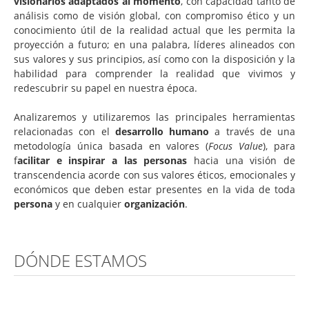
visionarios adaptados al momento
, con capacidad tanto de
Consultoría
análisis como de visión global, con compromiso ético y un
conocimiento útil de la realidad actual que les permita la
Consultoría estratégica en tecnologías de la
proyección a futuro; en una palabra, líderes alineados con
información
sus valores y sus principios, así como con la disposición y la
habilidad para comprender la realidad que vivimos y
Ingeniería y transformación de sus procesos
redescubrir su papel en nuestra época.
tecnológicos de negocio
Analizaremos y utilizaremos las principales herramientas
Plan estratégico, estrategia y alineamiento TI
relacionadas con el
desarrollo humano
a través de una
metodología única basada en valores (
Focus Value
), para
Proyectos de eficiencia TI
f
acilitar e inspirar a las personas
hacia una visión de
Cumplimiento regulatorio en materia de
transcendencia acorde con sus valores éticos, emocionales y
económicos que deben estar presentes en la vida de toda
protección de datos
persona
y en cualquier
organización
.
Gestión de la seguridad de la información
Tecnología
DÓNDE ESTAMOS
Arquitectura TI empresarial
Gestión TI