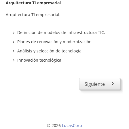
Arquitectura TI empresarial
Consultoría
Arquitectura TI empresarial.
Consultoría estratégica en tecnologías de la
información
Definición de modelos de infraestructura TIC.
Ingeniería y transformación de sus procesos
Planes de renovación y modernización
tecnológicos de negocio
Análisis y selección de tecnología
Plan estratégico, estrategia y alineamiento TI
Innovación tecnológica
Proyectos de eficiencia TI
Cumplimiento regulatorio en materia de
protección de datos
Siguiente
Gestión de la seguridad de la información
Tecnología
Arquitectura TI empresarial
Gestión TI
© 2026
LucasCorp