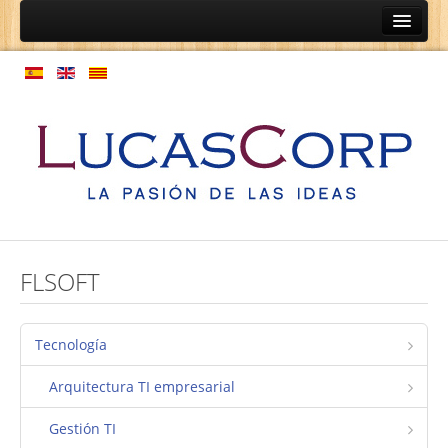
Inicio
Ainep
Personas
Programas de coaching
Programas de orientación profesional
Expansión de cultura
Modelo de gestión de personas
FLSOFT
Empresas
Coaching de relaciones de equipos
Tecnología
Estructura laboral
Arquitectura TI empresarial
Normativas
Gestión TI
Mapa de procesos