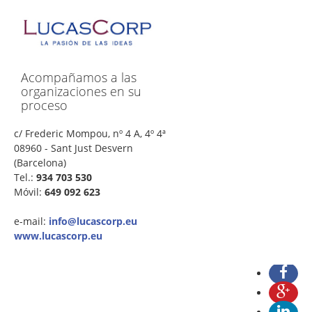
Seguridad y riesgos
Servicios
Desarrollo de aplicaciones
Acompañamos a las
Proyectos de consultoría
organizaciones en su
Proyectos de asesoramiento
proceso
Preparación y elaboración de guías de auditorías
c/ Frederic Mompou, nº 4 A, 4º 4ª
08960 - Sant Just Desvern
Puesta en valor de los conocimientos corporativos
(Barcelona)
(descubrir y aprovechar)
Tel.:
934 703 530
Móvil:
649 092 623
Gestión de la continuidad del negocio
Quiénes somos
e-mail:
info@lucascorp.eu
www.lucascorp.eu
Conceptos
Contacta con nosotros