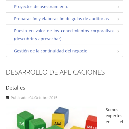
Proyectos de asesoramiento
Plan estratégico
Estrategias de operación y mantenimiento
Preparación y elaboración de guías de auditorías
Gestión de la diversidad
Puesta en valor de los conocimientos corporativos
Comunidades de práctica. Excelencia en la
(descubrir y aprovechar)
formación
Gestión de la continuidad del negocio
Responsabilidad social corporativa
Crecimiento
DESARROLLO DE APLICACIONES
Equilibrio personal
Identificación de potenciales de desarrollo
Detalles
Análisis organizacional. Modelo de excelencia
Publicado: 04 Octubre 2015
Desarrollo, integración y convergencia de
Somos
empresas
expertos
en el
FLSoft