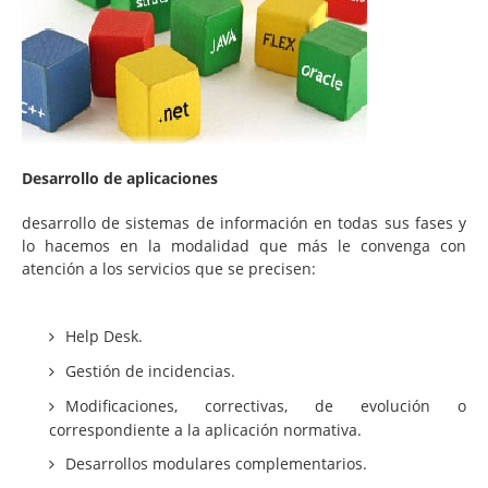
Consultoría
Consultoría estratégica en tecnologías de la
información
Ingeniería y transformación de sus procesos
tecnológicos de negocio
Desarrollo de aplicaciones
Plan estratégico, estrategia y alineamiento TI
desarrollo de sistemas de información en todas sus fases y
Proyectos de eficiencia TI
lo hacemos en la modalidad que más le convenga con
atención a los servicios que se precisen:
Cumplimiento regulatorio en materia de
protección de datos
Help Desk.
Gestión de la seguridad de la información
Gestión de incidencias.
Tecnología
Modificaciones, correctivas, de evolución o
Arquitectura TI empresarial
correspondiente a la aplicación normativa.
Gestión TI
Desarrollos modulares complementarios.