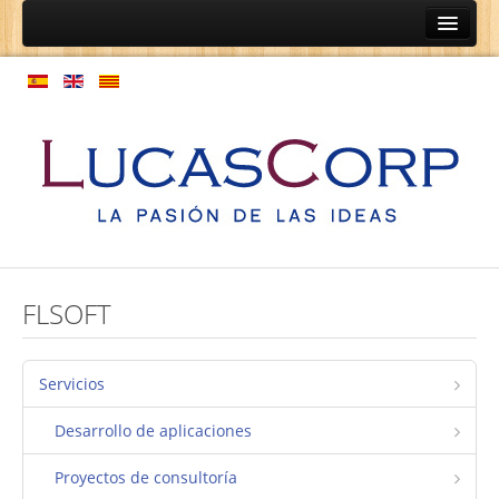
Inicio
Ainep
Personas
Programas de coaching
Programas de orientación profesional
Expansión de cultura
Modelo de gestión de personas
FLSOFT
Empresas
Coaching de relaciones de equipos
Servicios
Estructura laboral
Desarrollo de aplicaciones
Normativas
Proyectos de consultoría
Mapa de procesos