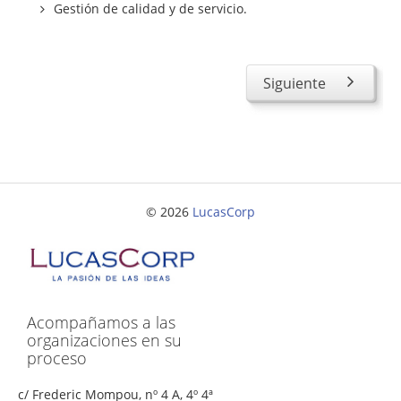
Seguridad y riesgos
Gestión de calidad y de servicio.
Servicios
Desarrollo de aplicaciones
Siguiente
Proyectos de consultoría
Proyectos de asesoramiento
Preparación y elaboración de guías de auditorías
Puesta en valor de los conocimientos corporativos
© 2026
LucasCorp
(descubrir y aprovechar)
Gestión de la continuidad del negocio
Quiénes somos
Conceptos
Acompañamos a las
organizaciones en su
Contacta con nosotros
proceso
c/ Frederic Mompou, nº 4 A, 4º 4ª