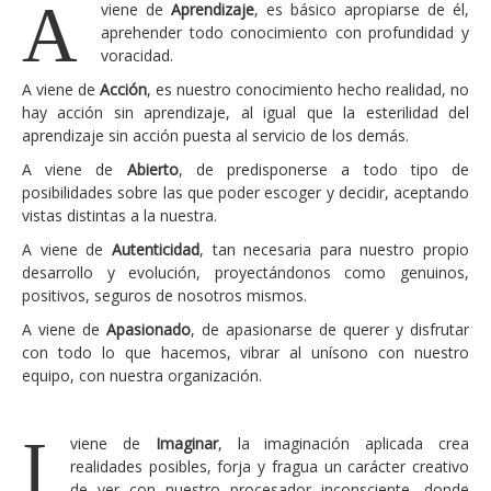
A
viene de
Aprendizaje
, es básico apropiarse de él,
Consultoría
aprehender todo conocimiento con profundidad y
voracidad.
Consultoría estratégica en tecnologías de la
A viene de
información
Acción
, es nuestro conocimiento hecho realidad, no
hay acción sin aprendizaje, al igual que la esterilidad del
Ingeniería y transformación de sus procesos
aprendizaje sin acción puesta al servicio de los demás.
tecnológicos de negocio
A viene de
Abierto
, de predisponerse a todo tipo de
posibilidades sobre las que poder escoger y decidir, aceptando
Plan estratégico, estrategia y alineamiento TI
vistas distintas a la nuestra.
Proyectos de eficiencia TI
A viene de
Autenticidad
, tan necesaria para nuestro propio
desarrollo y evolución, proyectándonos como genuinos,
Cumplimiento regulatorio en materia de
positivos, seguros de nosotros mismos.
protección de datos
A viene de
Apasionado
, de apasionarse de querer y disfrutar
Gestión de la seguridad de la información
con todo lo que hacemos, vibrar al unísono con nuestro
equipo, con nuestra organización.
Tecnología
Arquitectura TI empresarial
I
viene de
Imaginar
, la imaginación aplicada crea
Gestión TI
realidades posibles, forja y fragua un carácter creativo
de ver con nuestro procesador inconsciente, donde