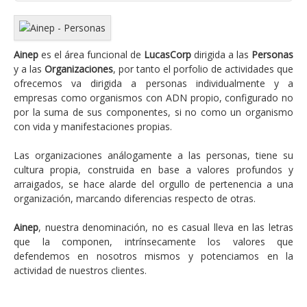
Plan estratégico
Estrategias de operación y mantenimiento
Ainep
es el área funcional de
LucasCorp
dirigida a las
Personas
Gestión de la diversidad
y a las
Organizaciones
, por tanto el porfolio de actividades que
ofrecemos va dirigida a personas individualmente y a
Comunidades de práctica. Excelencia en la
empresas como organismos con ADN propio, configurado no
formación
por la suma de sus componentes, si no como un organismo
con vida y manifestaciones propias.
Responsabilidad social corporativa
Las organizaciones análogamente a las personas, tiene su
Crecimiento
cultura propia, construida en base a valores profundos y
Equilibrio personal
arraigados, se hace alarde del orgullo de pertenencia a una
organización, marcando diferencias respecto de otras.
Identificación de potenciales de desarrollo
Ainep
, nuestra denominación, no es casual lleva en las letras
Análisis organizacional. Modelo de excelencia
que la componen, intrínsecamente los valores que
Desarrollo, integración y convergencia de
defendemos en nosotros mismos y potenciamos en la
actividad de nuestros clientes.
empresas
FLSoft