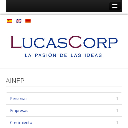
Inicio
Ainep
Personas
Programas de coaching
Programas de orientación profesional
Expansión de cultura
Modelo de gestión de personas
AINEP
Empresas
Coaching de relaciones de equipos
Personas
Estructura laboral
Empresas
Normativas
Crecimiento
Mapa de procesos