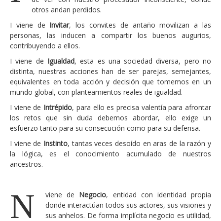
Seguridad y riesgos
otros andan perdidos.
Servicios
I viene de
Invitar
, los convites de antaño movilizan a las
personas, las inducen a compartir los buenos augurios,
Desarrollo de aplicaciones
contribuyendo a ellos.
Proyectos de consultoría
I viene de
Igualdad
, esta es una sociedad diversa, pero no
distinta, nuestras acciones han de ser parejas, semejantes,
Proyectos de asesoramiento
equivalentes en toda acción y decisión que tomemos en un
Preparación y elaboración de guías de auditorías
mundo global, con planteamientos reales de igualdad.
Puesta en valor de los conocimientos corporativos
I viene de
Intrépido
, para ello es precisa valentía para afrontar
los retos que sin duda debemos abordar, ello exige un
(descubrir y aprovechar)
esfuerzo tanto para su consecución como para su defensa.
Gestión de la continuidad del negocio
I viene de
Instinto
, tantas veces desoído en aras de la razón y
la lógica, es el conocimiento acumulado de nuestros
Quiénes somos
ancestros.
Conceptos
Contacta con nosotros
N
viene de
Negocio
, entidad con identidad propia
donde interactúan todos sus actores, sus visiones y
sus anhelos. De forma implícita negocio es utilidad,