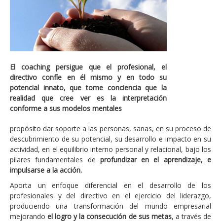
Consultoría
Consultoría estratégica en tecnologías de la
información
Ingeniería y transformación de sus procesos
El coaching persigue que el profesional, el
tecnológicos de negocio
directivo confíe en él mismo y en todo su
potencial innato, que tome conciencia que la
Plan estratégico, estrategia y alineamiento TI
realidad que cree ver es la interpretación
Proyectos de eficiencia TI
conforme a sus modelos mentales
Cumplimiento regulatorio en materia de protección
propósito dar soporte a las personas, sanas, en su proceso de
de datos
descubrimiento de su potencial, su desarrollo e impacto en su
actividad, en el equilibrio interno personal y relacional, bajo los
Gestión de la seguridad de la información
pilares fundamentales de
profundizar en el aprendizaje, e
impulsarse a la acción.
Tecnología
Aporta un enfoque diferencial en el desarrollo de los
Arquitectura TI empresarial
profesionales y del directivo en el ejercicio del liderazgo,
produciendo una transformación del mundo empresarial
Gestión TI
mejorando
el logro y la consecución de sus metas
, a través de