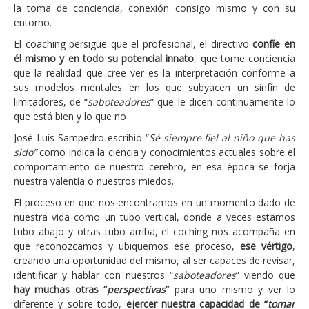
Seguridad y riesgos
la toma de conciencia, conexión consigo mismo y con su
entorno.
Servicios
El coaching persigue que el profesional, el directivo
confíe en
Desarrollo de aplicaciones
él mismo y en todo su potencial innato
, que tome conciencia
que la realidad que cree ver es la interpretación conforme a
Proyectos de consultoría
sus modelos mentales en los que subyacen un sinfín de
Proyectos de asesoramiento
limitadores, de “
saboteadores
” que le dicen continuamente lo
que está bien y lo que no
Preparación y elaboración de guías de auditorías
José Luis Sampedro escribió “
Sé siempre fiel al niño que has
Puesta en valor de los conocimientos corporativos
sido”
como indica la ciencia y conocimientos actuales sobre el
comportamiento de nuestro cerebro, en esa época se forja
(descubrir y aprovechar)
nuestra valentía o nuestros miedos.
Gestión de la continuidad del negocio
El proceso en que nos encontramos en un momento dado de
Quiénes somos
nuestra vida como un tubo vertical, donde a veces estamos
tubo abajo y otras tubo arriba, el coching nos acompaña en
Conceptos
que reconozcamos y ubiquemos ese proceso,
ese vértigo
,
creando una oportunidad del mismo, al ser capaces de revisar,
Contacta con nosotros
identificar y hablar con nuestros “
saboteadores
” viendo que
hay muchas otras “
perspectivas
”
para uno mismo y ver lo
diferente y sobre todo,
ejercer nuestra capacidad de “
tomar