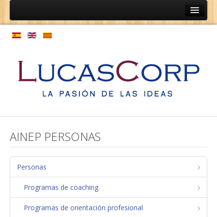
Inicio
Ainep
Personas
Programas de coaching
Programas de orientación profesional
Expansión de cultura
Modelo de gestión de personas
AINEP PERSONAS
Empresas
Coaching de relaciones de equipos
Personas
Estructura laboral
Programas de coaching
Normativas
Programas de orientación profesional
Mapa de procesos