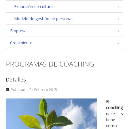
Expansión de cultura
Plan estratégico
Estrategias de operación y mantenimiento
Modelo de gestión de personas
Gestión de la diversidad
Empresas
Comunidades de práctica. Excelencia en la
Crecimiento
formación
Responsabilidad social corporativa
PROGRAMAS DE COACHING
Crecimiento
Equilibrio personal
Detalles
Identificación de potenciales de desarrollo
Publicado: 24 Febrero 2015
Análisis organizacional. Modelo de excelencia
El
Desarrollo, integración y convergencia de
coaching
nace y
empresas
tiene
FLSoft
como